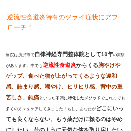
逆流性食道炎特有のツライ症状にアプ
ローチ！
自律神経専門整体院として10年
当院は所沢市で
の実績
逆流性食道炎
からくる
胸やけや
があります。中でも
ゲップ、食べた物が上がってくるような違和
感、詰まり感、喉やけ、ヒリヒリ感、背中の重
苦しさ、鈍痛
といった不調に
特化したメソッド
でこれまでも
どこにいっ
多くの方々をケアしてきました！もし、あなたが
ても良くならない、もう薬だけに頼るのはやめ
にしたい、昔のように元気な体を取り戻したい