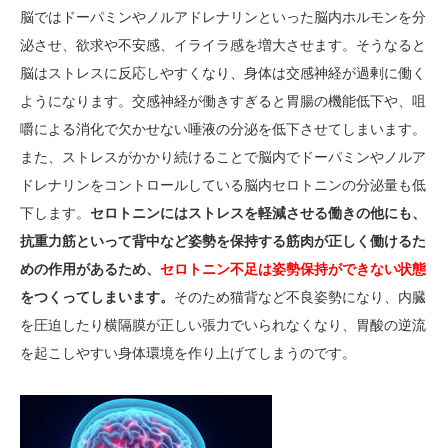
脳ではドーパミンやノルアドレナリンといった脳内ホルモンを分
泌させ、欲求や不安感、イライラ感を増大させます。そうなると
脳はストレスに反応しやすくなり、身体は交感神経が過剰に働く
ようになります。交感神経が働きすぎると胃腸の機能低下や、咀
嚼による消化で欠かせない唾液の分泌を低下させてしまいます。
また、ストレスがかかり続けることで脳内でドーパミンやノルア
ドレナリンをコントロールしている脳内セロトニンの分泌量も低
下します。
セロトニンにはストレスを軽減させる働きの他にも、
抗重力筋といって背中など姿勢を保持する筋肉が正しく働けるた
めの作用があるため、
セロトニン不足は姿勢保持ができない状態
をつくってしまいます。
そのため猫背など不良姿勢になり、内臓
を圧迫したり横隔膜が正しい張力でいられなくなり、胃酸の逆流
を起こしやすい身体環境を作り上げてしまうのです。