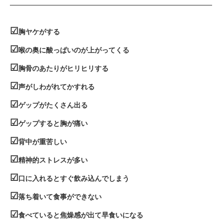
☑
胸ヤケがする
☑
喉の奥に酸っぱいのが上がってくる
☑
胸骨のあたりがヒリヒリする
☑
声がしわがれてかすれる
☑
ゲップがたくさん出る
☑
ゲップすると胸が痛い
☑
背中が重苦しい
☑
精神的ストレスが多い
☑
口に入れるとすぐ飲み込んでしまう
☑
落ち着いて食事ができない
☑
食べていると焦燥感が出て早食いになる