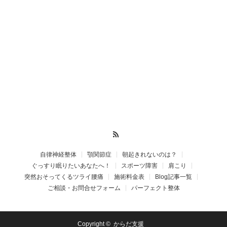
RSS
自律神経整体
顎関節症
朝起きれないのは？
ぐっすり眠りたいあなたへ！
スポーツ障害
肩こり
突然おそってくるツライ腰痛
施術料金表
Blog記事一覧
ご相談・お問合せフォーム
パーフェクト整体
Copyright ©
からだ支援