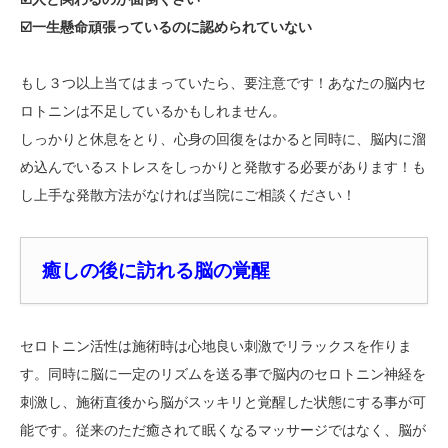
☑️一生懸命頑張っているのに認められていない
もし３つ以上当てはまっていたら、要注意です！あなたの脳内セ
ロトニンは不足しているかもしれません。
しっかりと休息をとり、心身の回復をはかると同時に、脳内に溜
め込んでいるストレスをしっかりと発散する必要があります！も
し上手な発散方法がなければ当院にご相談ください！
癒しの後に訪れる脳の覚醒
セロトニン活性は施術時は心地良い刺激でリラックスを作りま
す。同時に脳に一定のリズムを送る事で脳内のセロトニン神経を
刺激し、施術直後から脳がスッキリと覚醒した状態にする事が可
能です。従来のただ癒されて眠くなるマッサージではなく、脳が
お気軽にお電話ください。