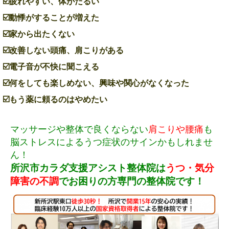
☑️疲れやすい、体がだるい
☑️動悸がすることが増えた
☑️家から出たくない
☑️改善しない頭痛、肩こりがある
☑️電子音が不快に聞こえる
☑️何をしても楽しめない、興味や関心がなくなった
☑️もう薬に頼るのはやめたい
マッサージや整体で良くならない
肩こりや腰痛
も
脳ストレスによるうつ症状のサインかもしれませ
ん！
所沢市カラダ支援アシスト整体院は
うつ・気分
障害の不調
でお困りの方専門の整体院です！