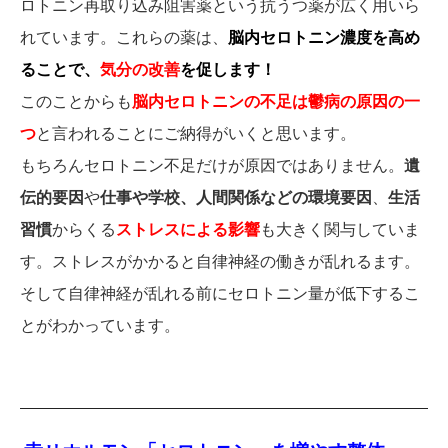
ロトニン再取り込み阻害薬という抗うつ薬が広く用いら
れています。これらの薬は、
脳内セロトニン濃度を高め
ることで、
気分の改善
を促します！
このことからも
脳内セロトニンの不足は鬱病の原因の一
つ
と言われることにご納得がいくと思います。
もちろんセロトニン不足だけが原因ではありません。
遺
伝的要因
や
仕事や学校、人間関係などの環境要因
、
生活
習慣
からくる
ストレスによる影響
も大きく関与していま
す。ストレスがかかると自律神経の働きが乱れるます。
そして自律神経が乱れる前にセロトニン量が低下するこ
とがわかっています。