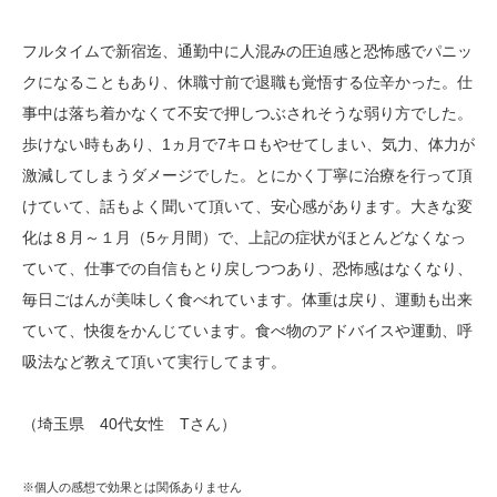
フルタイムで新宿迄、通勤中に人混みの圧迫感と恐怖感でパニッ
クになることもあり、休職寸前で退職も覚悟する位辛かった。仕
事中は落ち着かなくて不安で押しつぶされそうな弱り方でした。
歩けない時もあり、1ヵ月で7キロもやせてしまい、気力、体力が
激減してしまうダメージでした。とにかく丁寧に治療を行って頂
けていて、話もよく聞いて頂いて、安心感があります。大きな変
化は８月～１月（5ヶ月間）で、上記の症状がほとんどなくなっ
ていて、仕事での自信もとり戻しつつあり、恐怖感はなくなり、
毎日ごはんが美味しく食べれています。体重は戻り、運動も出来
ていて、快復をかんじています。食べ物のアドバイスや運動、呼
吸法など教えて頂いて実行してます。
（埼玉県 40代女性 Tさん）
※個人の感想で効果とは関係ありません