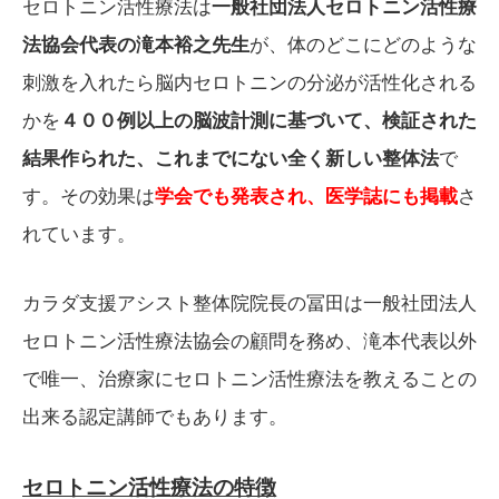
セロトニン活性療法は
一般社団法人セロトニン活性療
法協会代表の滝本裕之先生
が、体のどこにどのような
刺激を入れたら脳内セロトニンの分泌が活性化される
かを
４００例以上の脳波計測に基づいて、検証された
結果作られた、これまでにない全く新しい整体法
で
す。その効果は
学会でも発表され、医学誌にも掲載
さ
れています。
カラダ支援アシスト整体院院長の冨田は一般社団法人
セロトニン活性療法協会の顧問を務め、滝本代表以外
で唯一、治療家にセロトニン活性療法を教えることの
出来る認定講師でもあります。
セロトニン活性療法の特徴