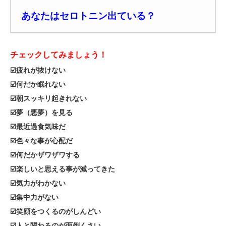
あなたはセロトニン出ている
？
チェックしてみましょう！
☑️疲れが抜けない
☑️何だか眠れない
☑️朝スッキリ起きれない
☑️夢（悪夢）を見る
☑️最近過食気味だ
☑️色々な事が心配だ
☑️何だかザワザワする
☑️楽しいと思える事が減ってきた
☑️気力がわかない
☑️集中力がない
☑️笑顔をつくるのがしんどい
☑️人と関わるのが面倒くさい