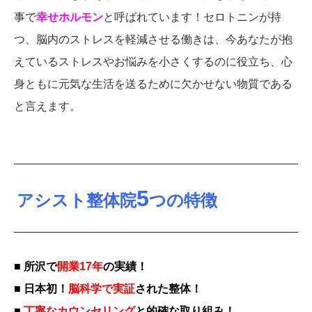
事で
幸せホルモン
と呼ばれています！セロトニンが持
つ、脳内のストレスを軽減させる働きは、今あなたが抱
えているストレスやお悩みを小さくするのに役立ち、心
身ともに元気な生活を送るために欠かせない物質である
と言えます。
5
アシスト整体院
つの特徴
■ 所沢で
開業17年
の実績！
■ 日本初！
脳科学で実証
された整体！
■
丁寧なカウンセリング
と的確な取り組み！