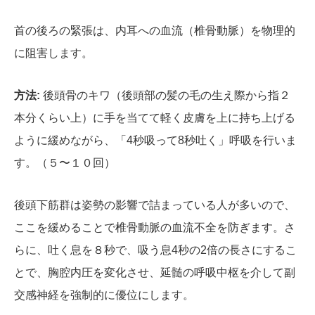
首の後ろの緊張は、内耳への血流（椎骨動脈）を物理的
に阻害します。
方法:
後頭骨のキワ（後頭部の髪の毛の生え際から指２
本分くらい上）に手を当てて軽く皮膚を上に持ち上げる
ように緩めながら、「4秒吸って8秒吐く」呼吸を行いま
す。（５〜１０回）
後頭下筋群は姿勢の影響で詰まっている人が多いので、
ここを緩めることで椎骨動脈の血流不全を防ぎます。さ
らに、吐く息を８秒で、吸う息4秒の2倍の長さにするこ
とで、胸腔内圧を変化させ、延髄の呼吸中枢を介して副
交感神経を強制的に優位にします。