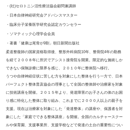
・(社)セロトニン活性療法協会顧問兼講師
・日本自律神経研究会アドバンスマスター
・臨床分子栄養医学研究会認定カウンセラー
・ソマティック心理学会会員
・著書「健康は尾骨が9割」朝日新聞出版社
柔道整復師の国家資格取得後、整形外科病院10年、整骨院4年の勤務
を経て２００８年に所沢でアシスト接骨院を開業。限定的な施術しか
できない保険診療に限界を感じ、２０１０年に整体院へ移行。
うつや自律神経症状に苦しむ方を対象にした整体を行う一方で、日本
パーフェクト整体普及協会の理事として全国の整体師や治療家を対象
に技術講座を開催。２０１５年より、発達障害のお子さんの体のお困
り感に特化した整体に取り組み、これまでに２０００人以上の親子を
支援。現在は治療家を対象にした「発達整体」の講座や、保護者を対
象にした「家庭でできる整体講座」を開催。全国のカルチャースクー
ルや保育園、支援事業所、支援学校などで発達の土台の重要性につい