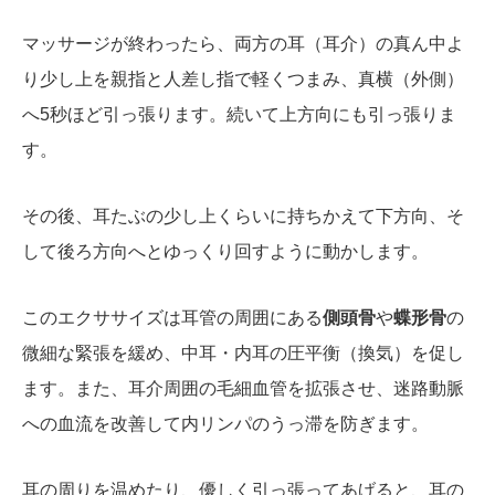
マッサージが終わったら、両方の耳（耳介）の真ん中よ
り少し上を親指と人差し指で軽くつまみ、真横（外側）
へ5秒ほど引っ張ります。続いて上方向にも引っ張りま
す。
その後、耳たぶの少し上くらいに持ちかえて下方向、そ
して後ろ方向へとゆっくり回すように動かします。
このエクササイズは耳管の周囲にある
側頭骨
や
蝶形骨
の
微細な緊張を緩め、中耳・内耳の圧平衡（換気）を促し
ます。また、耳介周囲の毛細血管を拡張させ、迷路動脈
への血流を改善して内リンパのうっ滞を防ぎます。
耳の周りを温めたり、優しく引っ張ってあげると、耳の