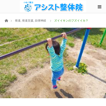
ホーム
発達
,
発達支援
,
自律神経
ズイイキンのフズイイカ？