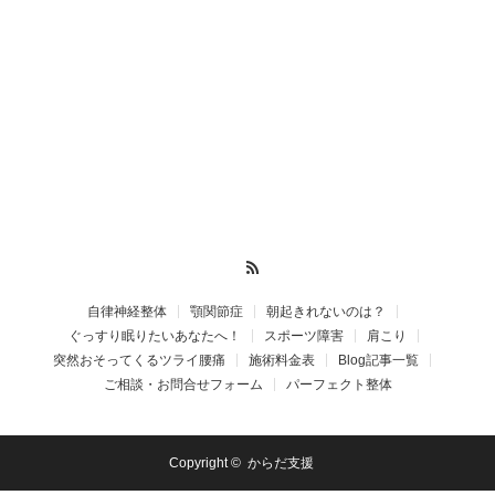
RSS
自律神経整体
顎関節症
朝起きれないのは？
ぐっすり眠りたいあなたへ！
スポーツ障害
肩こり
突然おそってくるツライ腰痛
施術料金表
Blog記事一覧
ご相談・お問合せフォーム
パーフェクト整体
Copyright ©
からだ支援