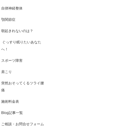
自律神経整体
顎関節症
朝起きれないのは？
ぐっすり眠りたいあなた
へ！
スポーツ障害
肩こり
突然おそってくるツライ腰
痛
施術料金表
Blog記事一覧
ご相談・お問合せフォーム