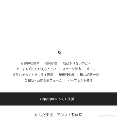
RSS
自律神経整体
顎関節症
朝起きれないのは？
ぐっすり眠りたいあなたへ！
スポーツ障害
肩こり
突然おそってくるツライ腰痛
施術料金表
Blog記事一覧
ご相談・お問合せフォーム
パーフェクト整体
Copyright ©
からだ支援
からだ支援 アシスト整体院