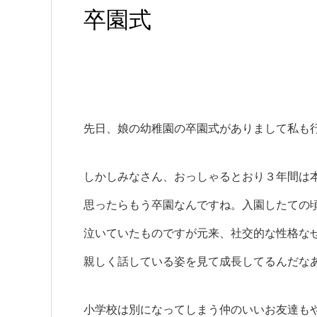
卒園式
先日、娘の幼稚園の卒園式が
ありまして
私も
しかしみなさん、おっしゃるとおり
３年間は
思ったら
もう卒園なんですね。
入園したての
泣いていたものですが
元来、社交的な性格な
親しく話している姿を見て
成長してるんだな
小学校は別になってしまう仲のいい
お友達も