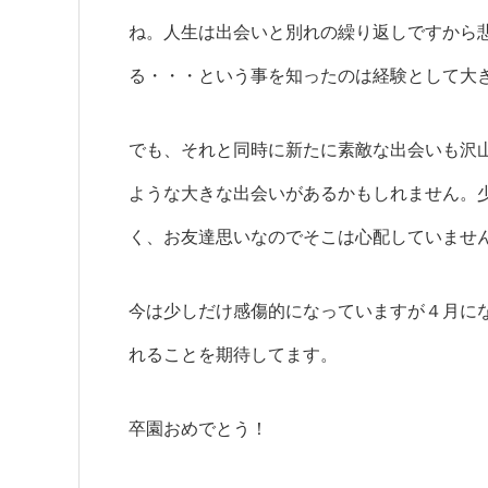
ね。
人生は出会いと別れの繰り返しですから
る・・・
という事を知ったのは
経験として
大
でも、それと同時に新たに素敵な
出会いも
沢
ような
大きな出会いがあるかもしれません。
く、お友達思いなので
そこは心配していませ
今は少しだけ感傷的になっていますが
４月に
れる
ことを期待してます。
卒園おめでとう！