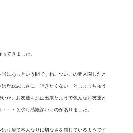
行ってきました。
本当にあっという間ですね。
ついこの間入園したと
頃は母親恋しさに
「行きたくない」と
しょっちゅう
せいか、
お友達も沢山出来たようで
色んなお友達と
あ・・・と少し
感慨深いものがありました。
やはり居て
本人なりに切なさを
感じているようです