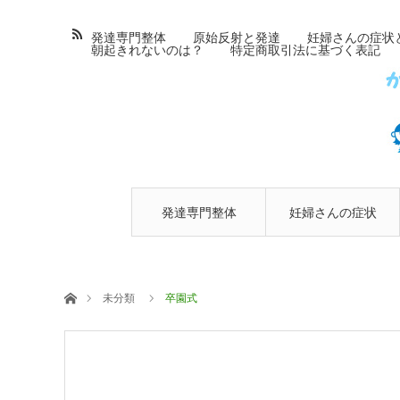
発達専門整体
原始反射と発達
妊婦さんの症状
朝起きれないのは？
特定商取引法に基づく表記
発達専門整体
妊婦さんの症状
とマタニティ整
ホーム
未分類
卒園式
体