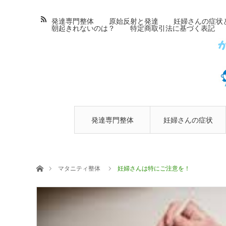
発達専門整体
原始反射と発達
妊婦さんの症状
朝起きれないのは？
特定商取引法に基づく表記
発達専門整体
妊婦さんの症状
とマタニティ整
ホーム
マタニティ整体
妊婦さんは特にご注意を！
体