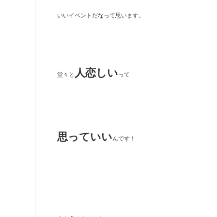
いいイベントだなって思います。
人恋しい
堂々と
って
思っていい
んです！