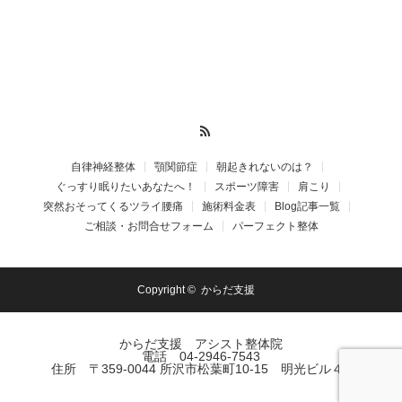
RSS
自律神経整体
顎関節症
朝起きれないのは？
ぐっすり眠りたいあなたへ！
スポーツ障害
肩こり
突然おそってくるツライ腰痛
施術料金表
Blog記事一覧
ご相談・お問合せフォーム
パーフェクト整体
Copyright ©
からだ支援
からだ支援 アシスト整体院
電話 04-2946-7543
住所 〒359-0044 所沢市松葉町10-15 明光ビル４F