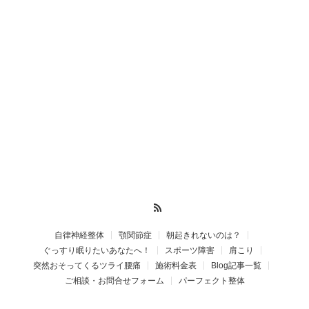
RSS
自律神経整体
顎関節症
朝起きれないのは？
ぐっすり眠りたいあなたへ！
スポーツ障害
肩こり
突然おそってくるツライ腰痛
施術料金表
Blog記事一覧
ご相談・お問合せフォーム
パーフェクト整体