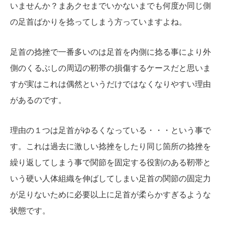
いませんか？
まあクセまでいかないまでも
何度か同じ側
の足首ばかりを
捻ってしまう方っていますよね。
足首の捻挫で一番多いのは
足首を内側に捻る事により
外
側のくるぶしの周辺の
靭帯の損傷するケース
だと思いま
すが
実はこれは偶然というだけではなく
なりやすい理由
があるのです。
理由の１つは
足首がゆるくなっている・・・という事で
す。
これは過去に激しい捻挫をしたり
同じ箇所の捻挫を
繰り返してしまう事で
関節を固定する役割のある
靭帯と
いう硬い人体組織を伸ばして
しまい足首の関節の固定力
が
足りないために必要以上に
足首が柔らかすぎるような
状態です。