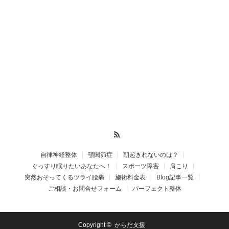
RSS
自律神経整体
顎関節症
朝起きれないのは？
ぐっすり眠りたいあなたへ！
スポーツ障害
肩こり
突然おそってくるツライ腰痛
施術料金表
Blog記事一覧
ご相談・お問合せフォーム
パーフェクト整体
Copyright ©
からだ支援