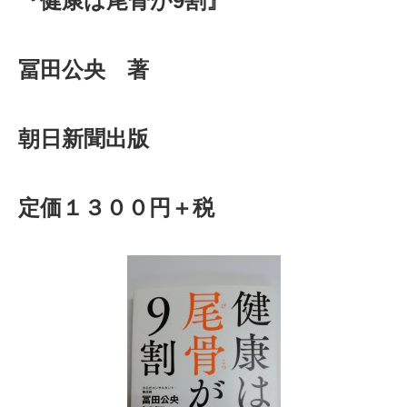
『健康は尾骨が9割』
冨田公央 著
朝日新聞出版
定価１３００円＋税