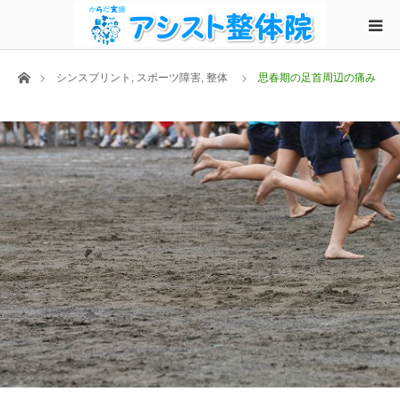
ホーム
シンスプリント
,
スポーツ障害
,
整体
思春期の足首周辺の痛み